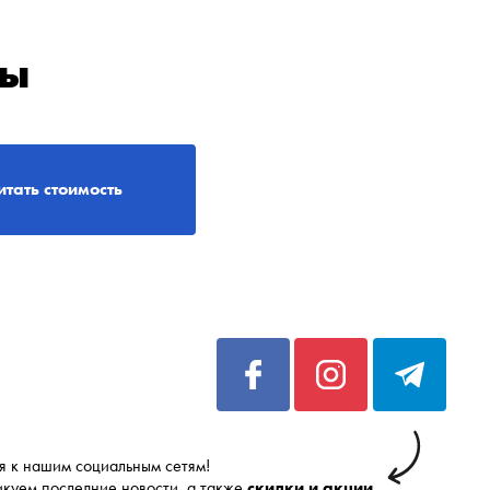
ры
итать стоимость
 к нашим социальным сетям!
икуем последние новости, а также
скидки и акции