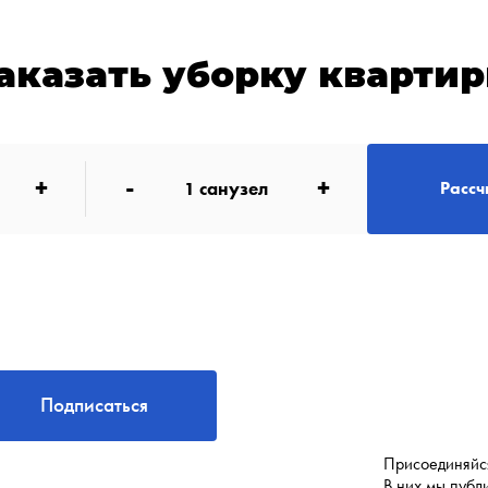
аказать уборку кварти
+
-
+
1
санузел
Рассч
Подписаться
Присоединяйся
В них мы публ