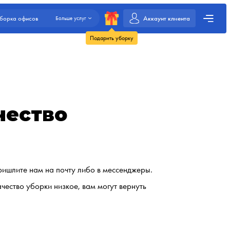
Аккаунт клиента
борка офисов
Больше услуг
Подарить уборку
чество
ришлите нам на почту либо в мессенджеры.
чество уборки низкое, вам могут вернуть