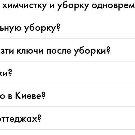
 химчистку и уборку одновре
льную уборку?
езти ключи после уборки?
ки?
о в Киеве?
оттеджах?