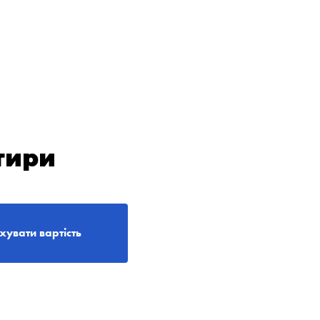
тири
хувати вартість