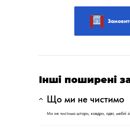
Замовит
Інші поширені з
Що ми не чистимо
Ми не чистимо штори, ковдри, одяг, меблі зі