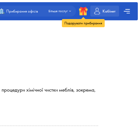
Кабінет
Прибирання офісів
Більше послуг
Подарувати прибирання
 процедури хімічної чистки меблів, зокрема,