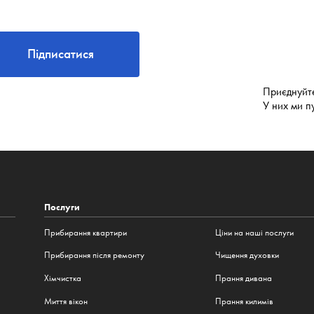
Підписатися
Приєднуйт
У них ми п
Послуги
Прибирання квартири
Ціни на наші послуги
Прибирання після ремонту
Чищення духовки
Хімчистка
Прання дивана
Миття вікон
Прання килимів