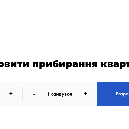
овити прибирання квар
+
-
+
1
санвузол
Розра